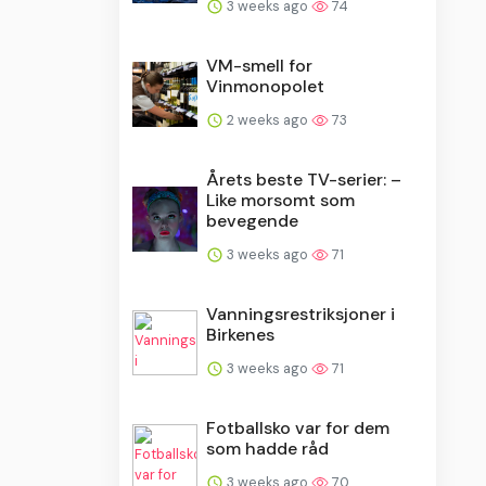
3 weeks ago
74
VM-smell for
Vinmonopolet
2 weeks ago
73
Årets beste TV-serier: –
Like morsomt som
bevegende
3 weeks ago
71
Vanningsrestriksjoner i
Birkenes
3 weeks ago
71
Fotballsko var for dem
som hadde råd
3 weeks ago
70