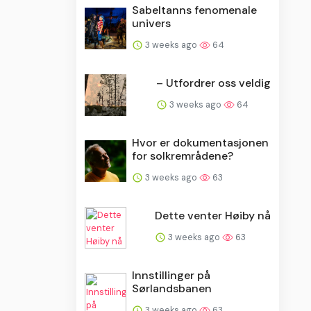
Sabeltanns fenomenale
univers
3 weeks ago
64
– Utfordrer oss veldig
3 weeks ago
64
Hvor er dokumentasjonen
for solkremrådene?
3 weeks ago
63
Dette venter Høiby nå
3 weeks ago
63
Innstillinger på
Sørlandsbanen
3 weeks ago
63