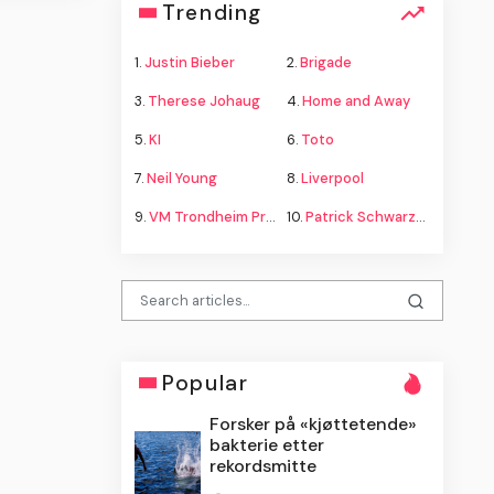
Trending
1.
Justin Bieber
2.
Brigade
3.
Therese Johaug
4.
Home and Away
5.
KI
6.
Toto
7.
Neil Young
8.
Liverpool
9.
VM Trondheim Program
10.
Patrick Schwarzenegger
Popular
Forsker på «kjøttetende»
bakterie etter
rekordsmitte