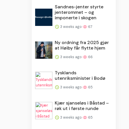
Sandnes-jenter styrte
jenterommet – og
imponerte i skogen
3 weeks ago
67
Ny ordning fra 2025 gjør
at Høiby får flytte hjem
3 weeks ago
66
Tysklands
utenriksminister i Bodø
3 weeks ago
65
Kjær sjanseløs i Båstad –
røk ut i første runde
3 weeks ago
65