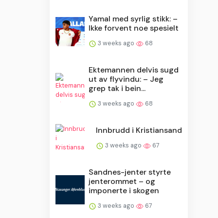
Yamal med syrlig stikk: –
Ikke forvent noe spesielt
3 weeks ago
68
Ektemannen delvis sugd
ut av flyvindu: – Jeg
grep tak i bein...
3 weeks ago
68
Innbrudd i Kristiansand
3 weeks ago
67
Sandnes-jenter styrte
jenterommet – og
imponerte i skogen
3 weeks ago
67