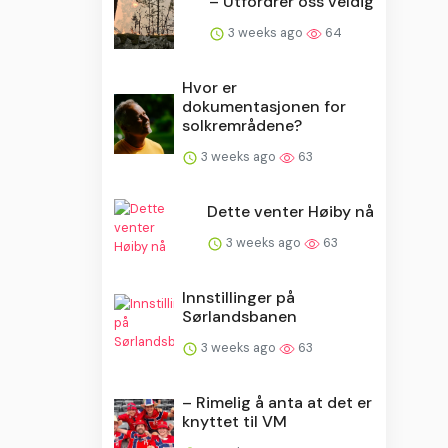
– Utfordrer oss veldig
3 weeks ago
64
Hvor er
dokumentasjonen for
solkremrådene?
3 weeks ago
63
Dette venter Høiby nå
3 weeks ago
63
Innstillinger på
Sørlandsbanen
3 weeks ago
63
– Rimelig å anta at det er
knyttet til VM