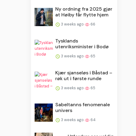
Ny ordning fra 2025 gjør
at Høiby får flytte hjem
3 weeks ago
66
Tysklands
utenriksminister i Bodø
3 weeks ago
65
Kjær sjanseløs i Båstad –
røk ut i første runde
3 weeks ago
65
Sabeltanns fenomenale
univers
3 weeks ago
64