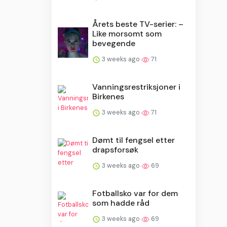
Årets beste TV-serier: –
Like morsomt som
bevegende
3 weeks ago
71
Vanningsrestriksjoner i
Birkenes
3 weeks ago
71
Dømt til fengsel etter
drapsforsøk
3 weeks ago
69
Fotballsko var for dem
som hadde råd
3 weeks ago
69