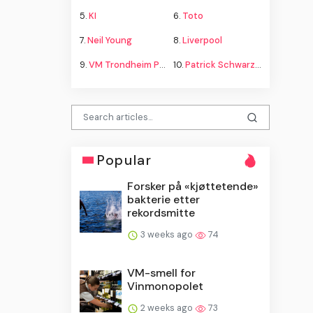
5.
KI
6.
Toto
7.
Neil Young
8.
Liverpool
9.
VM Trondheim Program
10.
Patrick Schwarzenegger
Popular
Forsker på «kjøttetende»
bakterie etter
rekordsmitte
3 weeks ago
74
VM-smell for
Vinmonopolet
2 weeks ago
73