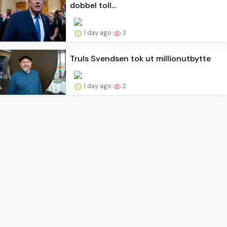
dobbel toll...
1 day ago
3
Truls Svendsen tok ut millionutbytte
1 day ago
2