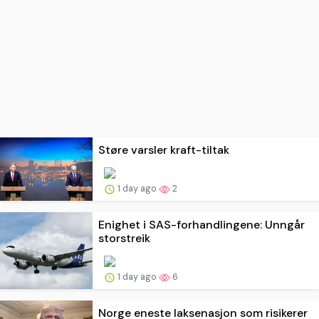
Støre varsler kraft-tiltak
1 day ago
2
Enighet i SAS-forhandlingene: Unngår
storstreik
1 day ago
6
Norge eneste laksenasjon som risikerer