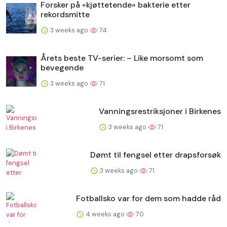
Forsker på «kjøttetende» bakterie etter
rekordsmitte
3 weeks ago
74
Årets beste TV-serier: – Like morsomt som
bevegende
3 weeks ago
71
Vanningsrestriksjoner i Birkenes
3 weeks ago
71
Dømt til fengsel etter drapsforsøk
3 weeks ago
71
Fotballsko var for dem som hadde råd
4 weeks ago
70