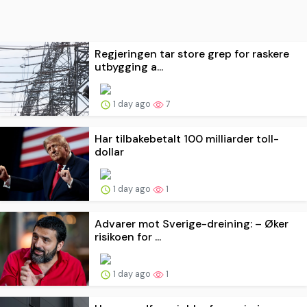
Regjeringen tar store grep for raskere
utbygging a...
1 day ago
7
Har tilbakebetalt 100 milliarder toll-
dollar
1 day ago
1
Advarer mot Sverige-dreining: – Øker
risikoen for ...
1 day ago
1