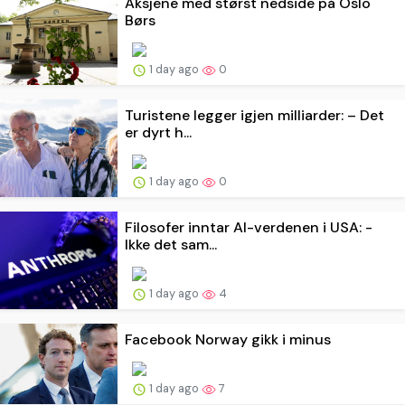
Aksjene med størst nedside på Oslo
Børs
1 day ago
0
Turistene legger igjen milliarder: – Det
er dyrt h...
1 day ago
0
Filosofer inntar AI-verdenen i USA: -
Ikke det sam...
1 day ago
4
Facebook Norway gikk i minus
1 day ago
7