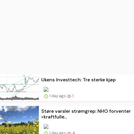
Ukens Investtech: Tre sterke kjøp
1 day ago
1
Støre varsler strømgrep: NHO forventer
«kraftfulle...
1 day ago
4