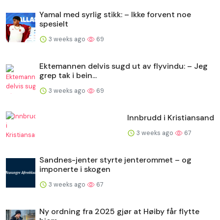
Yamal med syrlig stikk: – Ikke forvent noe
spesielt
3 weeks ago
69
Ektemannen delvis sugd ut av flyvindu: – Jeg
grep tak i bein...
3 weeks ago
69
Innbrudd i Kristiansand
3 weeks ago
67
Sandnes-jenter styrte jenterommet – og
imponerte i skogen
3 weeks ago
67
Ny ordning fra 2025 gjør at Høiby får flytte