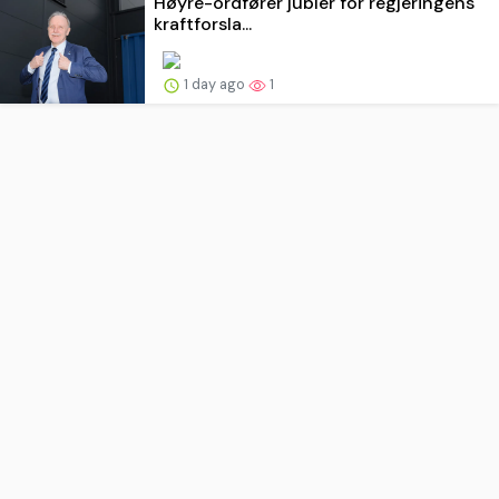
Høyre-ordfører jubler for regjeringens
kraftforsla...
1 day ago
1