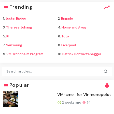
Trending
1.
Justin Bieber
2.
Brigade
3.
Therese Johaug
4.
Home and Away
5.
KI
6.
Toto
7.
Neil Young
8.
Liverpool
9.
VM Trondheim Program
10.
Patrick Schwarzenegger
Popular
VM-smell for Vinmonopolet
2 weeks ago
74