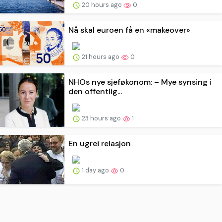
20 hours ago
0
Nå skal euroen få en «makeover»
21 hours ago
0
NHOs nye sjeføkonom: – Mye synsing i
den offentlig...
23 hours ago
1
En ugrei relasjon
1 day ago
0