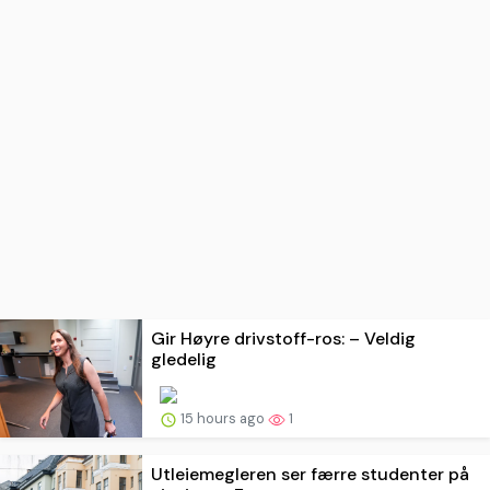
Gir Høyre drivstoff-ros: – Veldig
gledelig
15 hours ago
1
Utleiemegleren ser færre studenter på