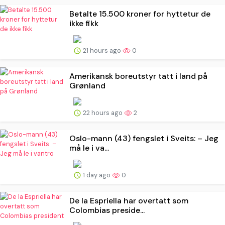
Betalte 15.500 kroner for hyttetur de
ikke fikk
21 hours ago
0
Amerikansk boreutstyr tatt i land på
Grønland
22 hours ago
2
Oslo-mann (43) fengslet i Sveits: – Jeg
må le i va...
1 day ago
0
De la Espriella har overtatt som
Colombias preside...