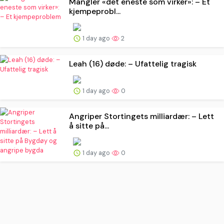
Mangler «det eneste som virker»: – Et
kjempe­probl...
1 day ago
2
Leah (16) døde: – Ufattelig tragisk
1 day ago
0
Angriper Stortingets milliardær: – Lett
å sitte på...
1 day ago
0