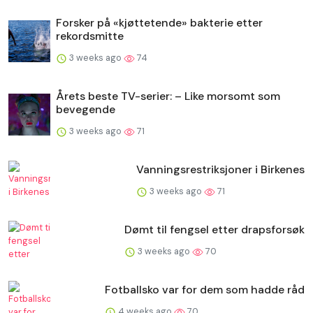
Forsker på «kjøttetende» bakterie etter
rekordsmitte
3 weeks ago
74
Årets beste TV-serier: – Like morsomt som
bevegende
3 weeks ago
71
Vanningsrestriksjoner i Birkenes
3 weeks ago
71
Dømt til fengsel etter drapsforsøk
3 weeks ago
70
Fotballsko var for dem som hadde råd
4 weeks ago
70