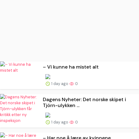
– Vi kunne ha mistet alt
1 day ago
0
Dagens Nyheter: Det norske skipet i
Tjörn-ulykken ...
1 day ago
0
– Har noe å lære av kvinnene