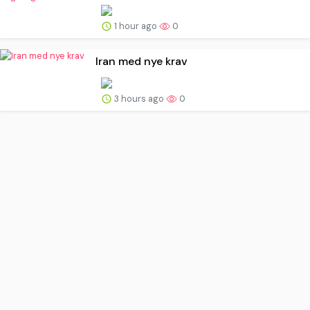
1 hour ago
0
Iran med nye krav
3 hours ago
0