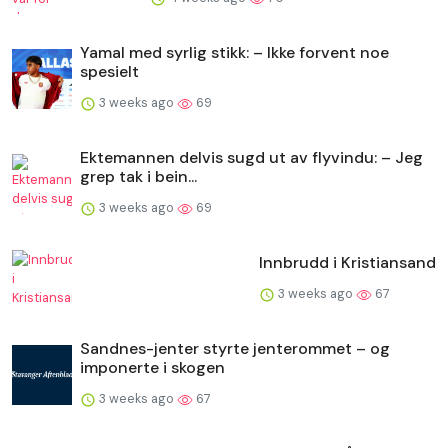
Yamal med syrlig stikk: – Ikke forvent noe
spesielt
3 weeks ago
69
Ektemannen delvis sugd ut av flyvindu: – Jeg
grep tak i bein...
3 weeks ago
69
Innbrudd i Kristiansand
3 weeks ago
67
Sandnes-jenter styrte jenterommet – og
imponerte i skogen
3 weeks ago
67