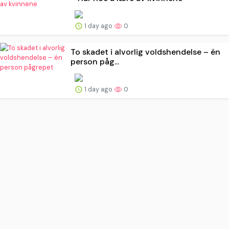
1 day ago
0
To skadet i alvorlig voldshendelse – én
person påg...
1 day ago
0