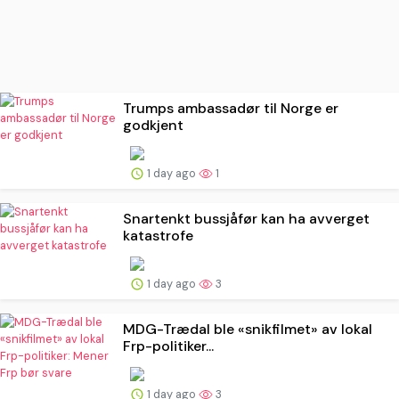
Trumps ambassadør til Norge er
godkjent
1 day ago
1
Snartenkt bussjåfør kan ha avverget
katastrofe
1 day ago
3
MDG-Trædal ble «snikfilmet» av lokal
Frp-politiker...
1 day ago
3