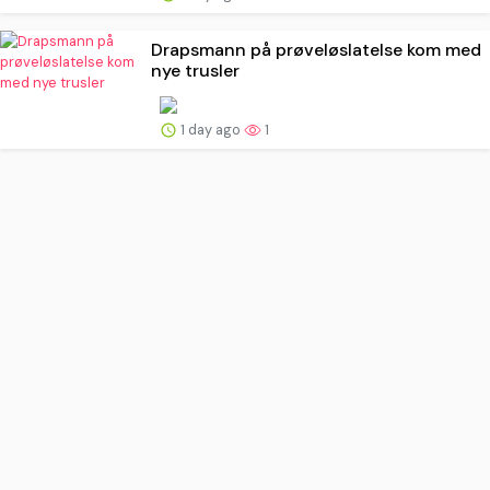
Drapsmann på prøveløslatelse kom med
nye trusler
1 day ago
1