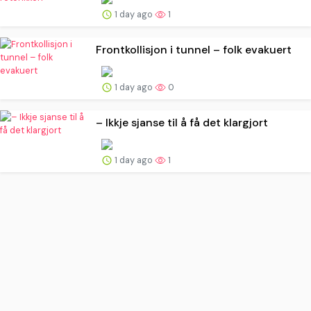
1 day ago
1
Frontkollisjon i tunnel – folk evakuert
1 day ago
0
– Ikkje sjanse til å få det klargjort
1 day ago
1