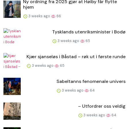
Ny ordning fra 2025 gjør at Høiby får flytte
hjem
3 weeks ago
66
Tysklands utenriksminister i Bodø
3 weeks ago
65
Kjær sjanseløs i Båstad – røk ut i første runde
3 weeks ago
65
Sabeltanns fenomenale univers
3 weeks ago
64
– Utfordrer oss veldig
3 weeks ago
64